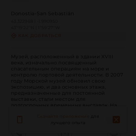
Donostia-San Sebastián
43.322968 | -1.990950
43º19'22''N | 1º59'27''W
КАК ДОБРАТЬСЯ
Музей, расположенный в здании XVIII 
века, изначально посвященный 
спасательным операциям на море и 
контролю портовой деятельности. В 2007 
году Морской музей обновил свою 
экспозицию, и два основных этажа, 
предназначенные для постоянной 
выставки, стали местом для 
долгосрочных временных выставок. На 
вер...
ЧИТАТЬ ДАЛЬШЕ
Скачайте приложение
для
лучшего опыта