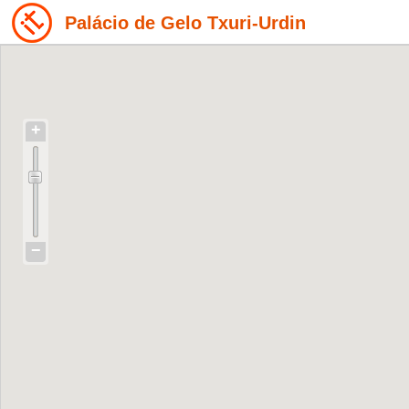
Palácio de Gelo Txuri-Urdin
+
−