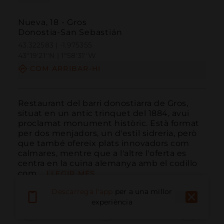
Nueva, 18 - Gros
Donostia-San Sebastián
43.322583 | -1.975355
43º19'21''N | 1º58'31''W
COM ARRIBAR-HI
Restaurant del barri donostiarra de Gros, 
situat en un antic trinquet del 1884, avui 
proclamat monument històric. Està format 
per dos menjadors, un d'estil sidreria, però 
que també ofereix plats innovadors com 
calmares, mentre que a l'altre l'oferta es 
centra en la cuina alemanya amb el codillo 
com ...
LLEGIR MÉS
Descarrega l'app
per a una millor
experiència