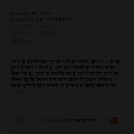
Nueva, 18 - Gros
Donostia-San Sebastián
43.322583 | -1.975355
43º19'21''N | 1º58'31''W
कैसे पहुंचें
ग्रोस के डोनोस्टियारा इलाके में स्थित रेस्तरां, जो 1884 के एक 
पुराने ट्रिंकेट में स्थित है, आज इसे ऐतिहासिक स्मारक घोषित 
किया गया है। इसमें दो डाइनिंग रूम हैं, एक सिडरेरिया शैली का, 
लेकिन यह चिपिरोनेस जैसे नवीन व्यंजन भी प्रदान करता है, 
जबकि दूसरे में जर्मन व्यंजनों पर केंद्रित है जिसमें कोडिलो मेन्...
और पढ़ें
बेहतर अनुभव के लिए
ऐप डाउनलोड करें
बुलाना
ईमेल
वेबसाइट