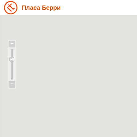
Пласа Берри
+
−