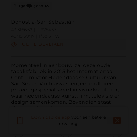
Burgerlijk gebouw
Donostia-San Sebastián
43.316662 | -1.975457
43º18'59''N | 1º58'31''W
HOE TE BEREIKEN
Momenteel in aanbouw, zal deze oude 
tabaksfabriek in 2015 het Internationaal 
Centrum voor Hedendaagse Cultuur van 
San Sebastián huisvesten, een cultureel 
project gespecialiseerd in visuele cultuur, 
waar hedendaagse kunst, film, televisie en 
design samenkomen. Bovendien staat 
visuele cultuur in verba...
MEER LEZEN
Download de app
voor een betere
ervaring