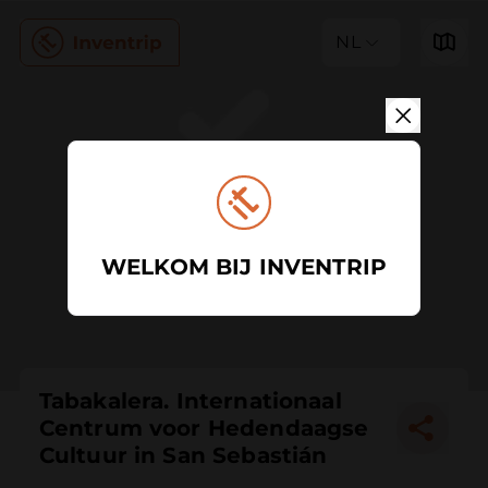
NL
WELKOM BIJ INVENTRIP
Tabakalera. Internationaal
Centrum voor Hedendaagse
Cultuur in San Sebastián