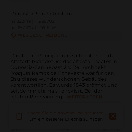
Donostia-San Sebastián
43.322419 | -1.985702
43º19'20''N | 1º59'8''W
WEGBESCHREIBUNG
Das Teatro Principal, das sich mitten in der 
Altstadt befindet, ist das älteste Theater in 
Donostia-San Sebastián. Der Architekt 
Joaquín Ramos de Echeveste war für den 
Bau dieses wunderschönen Gebäudes 
verantwortlich. Es wurde 1843 eröffnet und 
seitdem mehrmals renoviert. Bei der 
letzten Renovierung...
WEITER LESEN
Laden Sie die Anwendung herunter,
um ein besseres Erlebnis zu haben
Anruf
E-Mail
Website