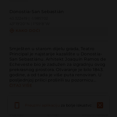
Donostia-San Sebastián
43.322419 | -1.985702
43º19'20''N | 1º59'8''W
KAKO DOĆI
Smješten u starom dijelu grada, Teatro 
Principal je najstarije kazalište u Donostia-
San Sebastiánu. Arhitekt Joaquín Ramos de 
Echeveste bio je zadužen za izgradnju ovog 
prekrasnog prostora. Otvaranje je bilo 1843. 
godine, a od tada je više puta renoviran. U 
posljednjoj prilici proširili su pozornicu...
ČITAJ VIŠE
Preuzmi aplikaciju
za bolje iskustvo
Pozvati
Email
Web stranica