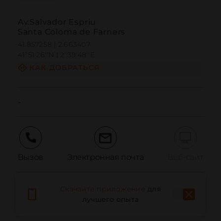
Av.Salvador Espriu
Santa Coloma de Farners
41.857258 | 2.663407
41º51'26''N | 2º39'48''E
КАК ДОБРАТЬСЯ
-
Вызов
Электронная почта
Веб-сайт
Скачайте приложение
для
Сообщить о проблеме
лучшего опыта