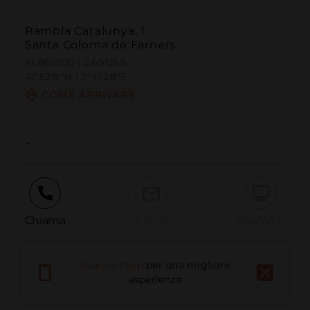
Rambla Catalunya, 1
Santa Coloma de Farners
41.869030 | 2.691265
41º52'8''N | 2º41'28''E
COME ARRIVARE
-
Chiama
E-mail
Sito Web
Scarica l'app
per una migliore
Segnala problema
esperienza