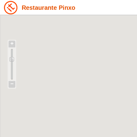
Restaurante Pinxo
+
−