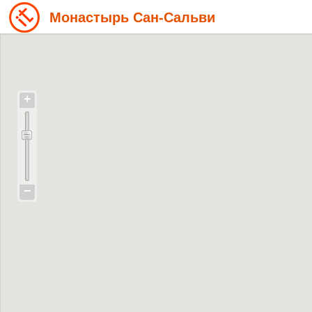
Монастырь Сан-Сальви
+
−