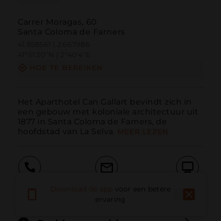
Carrer Moragas, 60
Santa Coloma de Farners
41.858561 | 2.667986
41º51'30''N | 2º40'4''E
HOE TE BEREIKEN
Het Aparthotel Can Gallart bevindt zich in 
een gebouw met koloniale architectuur uit 
1877 in Santa Coloma de Farners, de 
hoofdstad van La Selva.
MEER LEZEN
Bellen
E-mail
Website
Download de app
voor een betere
ervaring