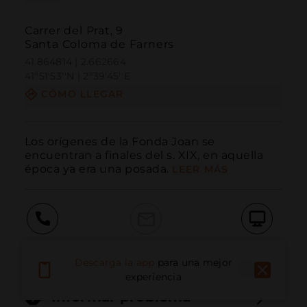
Carrer del Prat, 9
Santa Coloma de Farners
41.864814 | 2.662664
41º51'53''N | 2º39'45''E
CÓMO LLEGAR
Los orígenes de la Fonda Joan se 
encuentran a finales del s. XIX, en aquella 
época ya era una posada.
LEER MÁS
Llamar
Email
Sitio Web
Descarga la app
para una mejor
experiencia
Informar problema