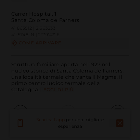
Carrer Hospital, 1
Santa Coloma de Farners
41.863512 | 2.663233
41º51'48''N | 2º39'47''E
COME ARRIVARE
Struttura familiare aperta nel 1927 nel 
nucleo storico di Santa Coloma de Farners, 
una località termale che vanta il Magma, il 
primo centro ludico termale della 
Catalogna.
LEGGI DI PIÙ
Scarica l'app
per una migliore
Chiama
E-mail
Sito Web
esperienza