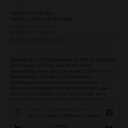
Veïnat de Vall s/n
Santa Coloma de Farners
41.846182 | 2.670843
41º50'46''N | 2º40'15''E
WEGBESCHREIBUNG
Neben dem Thermalbereich mit beheiztem 
Innenpool verfügt das Hotel über 
geräumige Lounges, Lesesaal, Spielzimmer, 
Restaurant, Cafeteria, Tennisplatz, 
Außenpool mit Sonnenterrasse und 
privaten Parkplatz. Die privilegierte Lage 
mitten in Wäldern und Gärten lädt zum 
Wandern ein und ermöglicht es, noch ...
WEITER LESEN
Laden Sie die Anwendung herunter,
um ein besseres Erlebnis zu haben