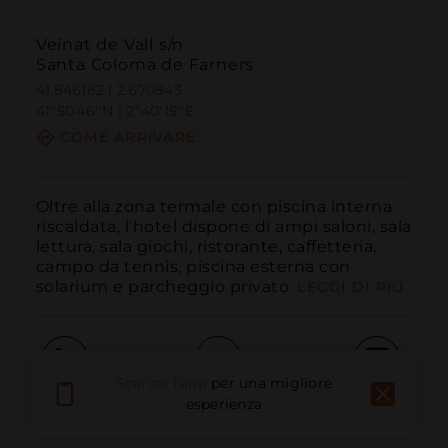
Veïnat de Vall s/n
Santa Coloma de Farners
41.846182 | 2.670843
41º50'46''N | 2º40'15''E
COME ARRIVARE
Oltre alla zona termale con piscina interna 
riscaldata, l'hotel dispone di ampi saloni, sala 
lettura, sala giochi, ristorante, caffetteria, 
campo da tennis, piscina esterna con 
solarium e parcheggio privato.
LEGGI DI PIÙ
Scarica l'app
per una migliore
Chiama
E-mail
Sito Web
esperienza