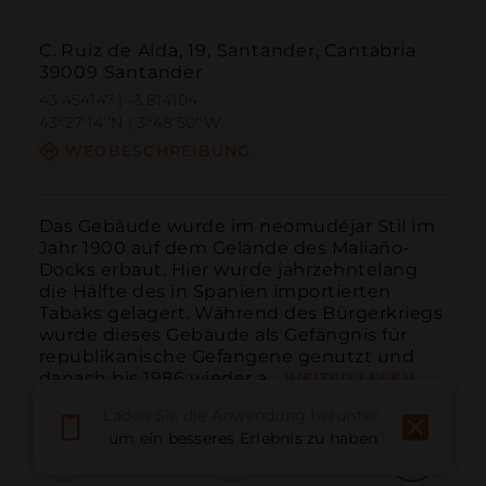
C. Ruiz de Alda, 19, Santander, Cantabria
39009 Santander
43.454147 | -3.814104
43º27'14''N | 3º48'50''W
WEGBESCHREIBUNG
Das Gebäude wurde im neomudéjar Stil im 
Jahr 1900 auf dem Gelände des Maliaño-
Docks erbaut. Hier wurde jahrzehntelang 
die Hälfte des in Spanien importierten 
Tabaks gelagert. Während des Bürgerkriegs 
wurde dieses Gebäude als Gefängnis für 
republikanische Gefangene genutzt und 
danach bis 1986 wieder a...
WEITER LESEN
Laden Sie die Anwendung herunter,
um ein besseres Erlebnis zu haben