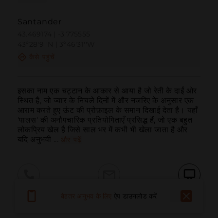
Santander
43.469174 | -3.775555
43º28'9''N | 3º46'31''W
कैसे पहुंचें
इसका नाम एक चट्टान के आकार से आया है जो रेती के दाईं ओर 
स्थित है, जो ज्वार के निचले दिनों में और नजरिए के अनुसार एक 
आराम करते हुए ऊंट की प्रोफ़ाइल के समान दिखाई देता है। यहाँ 
'पालस' की अनौपचारिक प्रतियोगिताएँ प्रसिद्ध हैं, जो एक बहुत 
लोकप्रिय खेल है जिसे साल भर में कभी भी खेला जाता है और 
यदि अनुभवी ...
और पढ़ें
बुलाना
ईमेल
वेबसाइट
बेहतर अनुभव के लिए
ऐप डाउनलोड करें