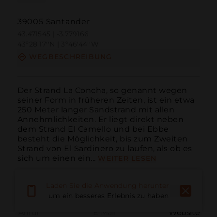
39005 Santander
43.471545 | -3.779166
43º28'17''N | 3º46'44''W
WEGBESCHREIBUNG
Der Strand La Concha, so genannt wegen 
seiner Form in früheren Zeiten, ist ein etwa 
250 Meter langer Sandstrand mit allen 
Annehmlichkeiten. Er liegt direkt neben 
dem Strand El Camello und bei Ebbe 
besteht die Möglichkeit, bis zum Zweiten 
Strand von El Sardinero zu laufen, als ob es 
sich um einen ein...
WEITER LESEN
Laden Sie die Anwendung herunter,
um ein besseres Erlebnis zu haben
Anruf
E-Mail
Website