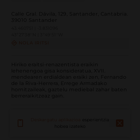
Calle Gral. Dávila, 129, Santander, Cantabria.
39010 Santander
43.460751 | -3.831096
43º27'38''N | 3º49'51''W
NOLA IRITSI
Hiriko eraitsi-renazentista eraikin 
lehenengoa gisa konsideratua, XVII. 
mendearen erdialdean eraiki zen, Fernando 
de la Riva-Herrera, Errege Armadako 
hornitzaileak, gaztelu mediebal zahar baten 
berreraikitzeaz gain.
Deskargatu aplikazioa
esperientzia
hobea izateko
Deitu
E-posta
Webgunea