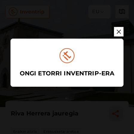
EU
ONGI ETORRI INVENTRIP-ERA
Riva Herrera jauregia
Eraikin zibila
Erakusketa-aretoa