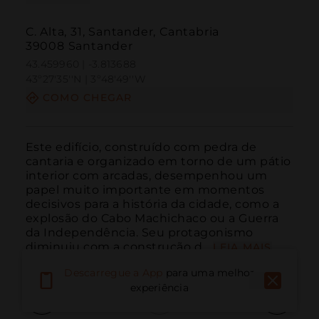
C. Alta, 31, Santander, Cantabria
39008 Santander
43.459960 | -3.813688
43º27'35''N | 3º48'49''W
COMO CHEGAR
Este edifício, construído com pedra de 
cantaria e organizado em torno de um pátio 
interior com arcadas, desempenhou um 
papel muito importante em momentos 
decisivos para a história da cidade, como a 
explosão do Cabo Machichaco ou a Guerra 
da Independência. Seu protagonismo 
diminuiu com a construção d...
LEIA MAIS
Descarregue a App
para uma melhor
experiência