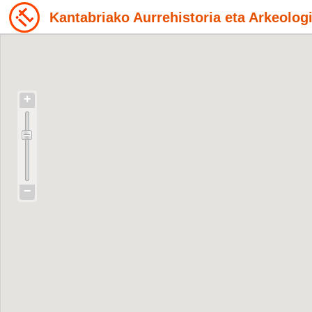
Kantabriako Aurrehistoria eta Arkeolo
+
−