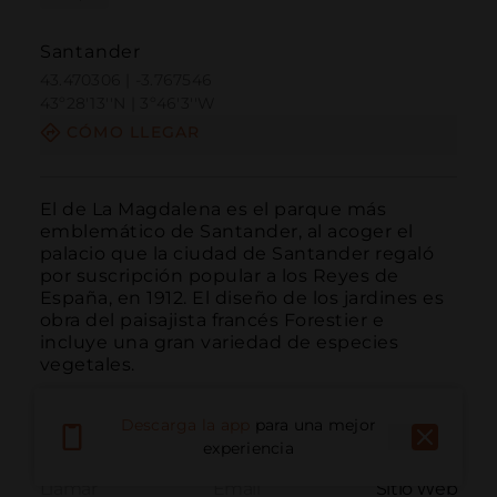
Santander
43.470306 | -3.767546
43º28'13''N | 3º46'3''W
CÓMO LLEGAR
El de La Magdalena es el parque más 
emblemático de Santander, al acoger el 
palacio que la ciudad de Santander regaló 
por suscripción popular a los Reyes de 
España, en 1912. El diseño de los jardines es 
obra del paisajista francés Forestier e 
incluye una gran variedad de especies 
vegetales.
Descarga la app
para una mejor
experiencia
Llamar
Email
Sitio Web