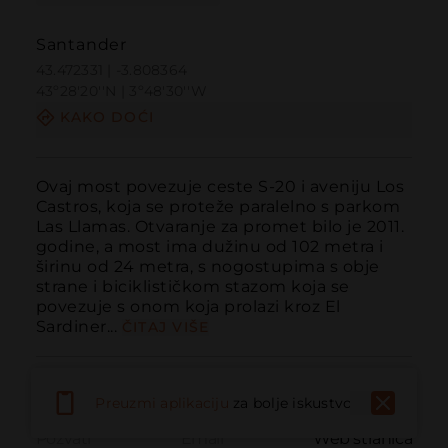
Santander
43.472331 | -3.808364
43º28'20''N | 3º48'30''W
KAKO DOĆI
Ovaj most povezuje ceste S-20 i aveniju Los 
Castros, koja se proteže paralelno s parkom 
Las Llamas. Otvaranje za promet bilo je 2011. 
godine, a most ima dužinu od 102 metra i 
širinu od 24 metra, s nogostupima s obje 
strane i biciklističkom stazom koja se 
povezuje s onom koja prolazi kroz El 
Sardiner...
ČITAJ VIŠE
Preuzmi aplikaciju
za bolje iskustvo
Pozvati
Email
Web stranica