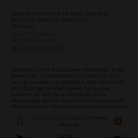
Calle Perico Pomar 10 7660 Santanyi,
Santanyí, Mallorca (Baleares)
Santanyí
39.352176 | 3.188344
39º21'7''N | 3º11'18''E
HOE TE BEREIKEN
Gelegen in het Natuurpark Mondragó, is dit 
strand van uitzonderlijke schoonheid een 
van de juwelen van Mallorca. Het kenmerkt 
zich door zijn kristalheldere turquoise 
wateren en wit zand, omgeven door 
weelderige dennenbossen en beschermde 
duinsystemen. De ongerepte omgeving, vrij 
van grootschalige ur...
MEER LEZEN
Download de app
voor een betere
ervaring