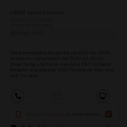
08398 Santa Susanna
41.635439 | 2.707522
41º38'7''N | 2º42'27''E
KAKO DOĆI
Od ponedjeljka do petka od 8:00 do 13:00, 
utorkom i četvrtkom od 15:00 do 20:00. 
Izvan ovog vremena nazovite 061 CatSalut 
Respon ili posjetite CAP Pineda de Mar, koji 
radi 24 sata.
Pozvati
Email
Web stranica
Preuzmi aplikaciju
za bolje iskustvo