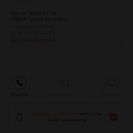
Carrer Jaume I, 14
08398 Santa Susanna
41.635318 | 2.706746
41º38'7''N | 2º42'24''E
COMO CHEGAR
-
Chamar
Correo electrónico
Sitio web
Descarga a aplicación
para unha
Informar dun problema
mellor experiencia