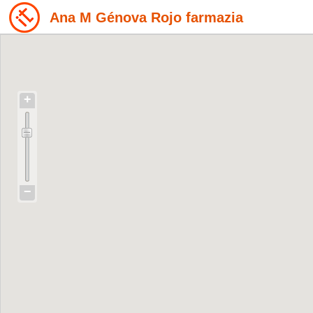
Ana M Génova Rojo farmazia
+
−