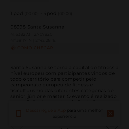
1
pod
-
4
pod
(00:00)
(00:00)
08398 Santa Susanna
41.638273 | 2.707820
41º38'17''N | 2º42'28''E
COMO CHEGAR
Santa Susanna se torna a capital do fitness a 
nível europeu com participantes vindos de 
todo o território para competir pelo 
campeonato europeu de fitness e 
fisiculturismo das diferentes categorias de 
sênior, júnior e máster. O evento é realizado 
no pavilhão de esportes de Santa Susanna.
Descarregue a App
para uma melhor
experiência