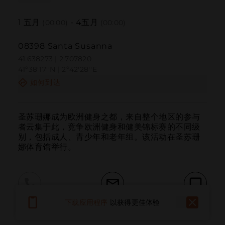
1
五月
-
4
五月
(00:00)
(00:00)
08398 Santa Susanna
41.638273 | 2.707820
41º38'17''N | 2º42'28''E
如何到达
圣苏珊娜成为欧洲健身之都，来自整个地区的参与
者云集于此，竞争欧洲健身和健美锦标赛的不同级
别，包括成人、青少年和老年组。该活动在圣苏珊
娜体育馆举行。
下载应用程序
以获得更佳体验
呼叫
电子邮件
网站