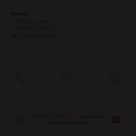
Blanes
41.676935 | 2.802114
41º40'36''N | 2º48'7''E
COMO CHEGAR
-
Chamar
Correo electrónico
Sitio web
Informar dun problema
Descarga a aplicación
para unha
mellor experiencia