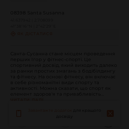
08398 Santa Susanna
41.637942 | 2.708099
41º38'16''N | 2º42'29''E
ЯК ДІСТАТИСЯ
Санта-Сусанна стане місцем проведення 
перших Ігор у фітнес-спорті. Це 
спортивний досвід, який виходить далеко 
за рамки простих змагань з бодібілдингу 
та фітнесу. На основі фітнесу, він включає 
в себе різноманітні види спорту та 
активності. Можна сказати, що спорт як 
елемент здоров'я та привабливість...
ЧИТАТИ ДАЛІ
Завантажте додаток
для кращого
досвіду