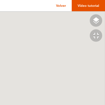
Volver
Vídeo tutorial
fullscreen_exit