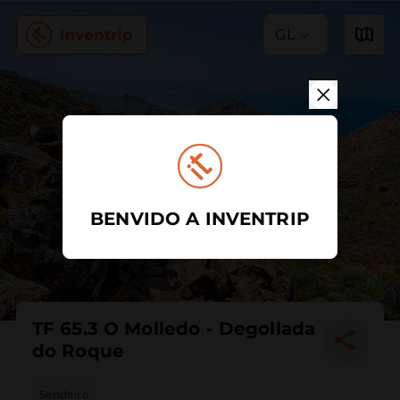
GL
BENVIDO A INVENTRIP
TF 65.3 O Molledo - Degollada
do Roque
Sendeiro