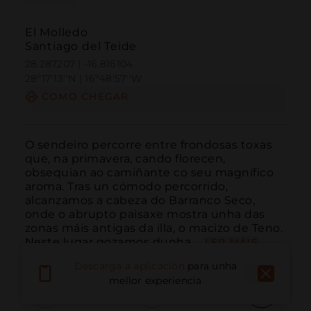
El Molledo
Santiago del Teide
28.287207 | -16.816104
28º17'13''N | 16º48'57''W
COMO CHEGAR
O sendeiro percorre entre frondosas toxas 
que, na primavera, cando florecen, 
obsequian ao camiñante co seu magnífico 
aroma. Tras un cómodo percorrido, 
alcanzamos a cabeza do Barranco Seco, 
onde o abrupto paisaxe mostra unha das 
zonas máis antigas da illa, o macizo de Teno. 
Neste lugar gozamos dunha ...
LER MÁIS
Descarga a aplicación
para unha
mellor experiencia