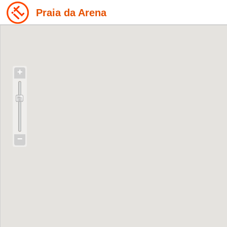
Praia da Arena
+
−