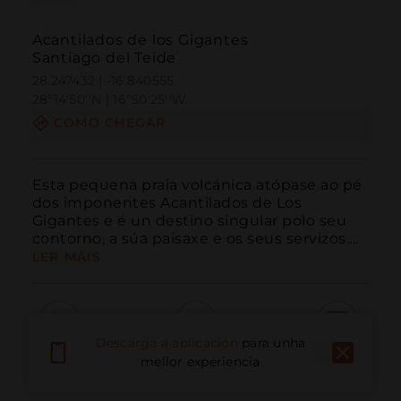
Acantilados de los Gigantes
Santiago del Teide
28.247432 | -16.840555
28º14'50''N | 16º50'25''W
COMO CHEGAR
Esta pequena praia volcánica atópase ao pé 
dos imponentes Acantilados de Los 
Gigantes e é un destino singular polo seu 
contorno, a súa paisaxe e os seus servizos....
LER MÁIS
Descarga a aplicación
para unha
Chamar
Correo electrónico
Sitio web
mellor experiencia