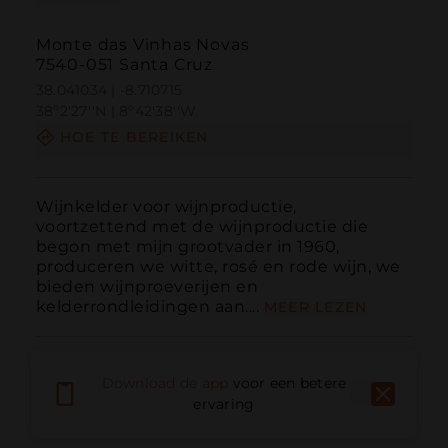
Monte das Vinhas Novas
7540-051 Santa Cruz
38.041034 | -8.710715
38º2'27''N | 8º42'38''W
HOE TE BEREIKEN
Wijnkelder voor wijnproductie, 
voortzettend met de wijnproductie die 
begon met mijn grootvader in 1960, 
produceren we witte, rosé en rode wijn, we 
bieden wijnproeverijen en 
kelderrondleidingen aan....
MEER LEZEN
Download de app
voor een betere
ervaring
Bellen
E-mail
Website