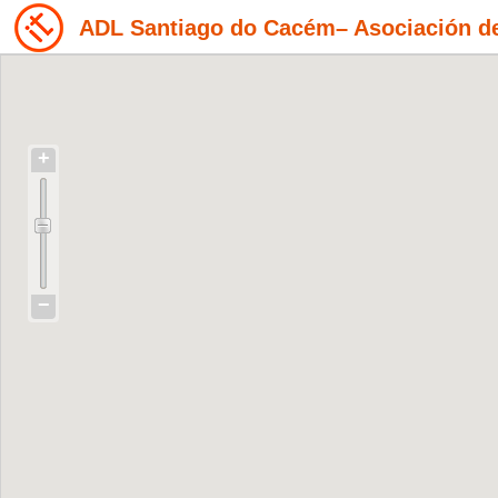
ADL Santiago do Cacém– Asociación de 
+
−