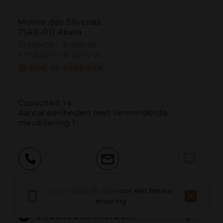
Monte das Silveiras
7540-011 Abela
37.980450 | -8.598680
37º58'49''N | 8º35'55''W
HOE TE BEREIKEN
Capaciteit 14

Aantal eenheden met verminderde 
meubilering 1
Bellen
E-mail
Website
Download de app
voor een betere
ervaring
Probleem melden