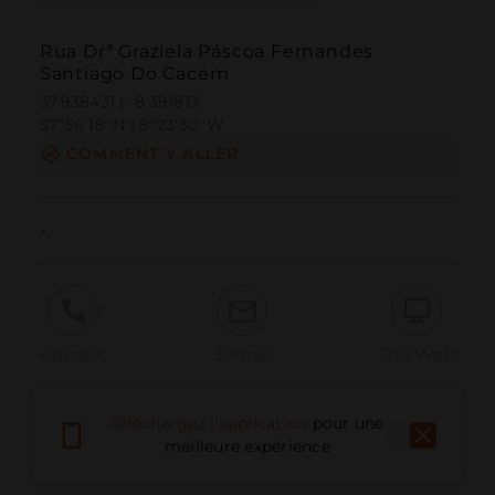
Rua Drª Graziela Páscoa Fernandes
Santiago Do Cacém
37.938431 | -8.391813
37º56'18''N | 8º23'30''W
COMMENT Y ALLER
-
Appeler
E-mail
Site Web
Téléchargez l'application
pour une
Signaler un problème
meilleure expérience