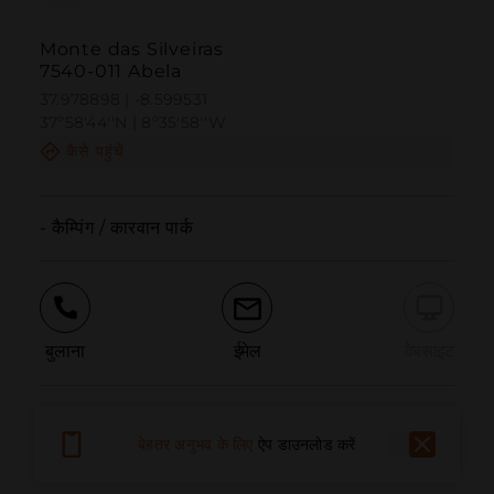
Monte das Silveiras
7540-011 Abela
37.978898 | -8.599531
37º58'44''N | 8º35'58''W
कैसे पहुंचें
- कैम्पिंग / कारवान पार्क
बुलाना
ईमेल
वेबसाइट
समस्या की सूचना दें
बेहतर अनुभव के लिए
ऐप डाउनलोड करें