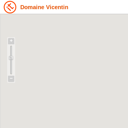
Domaine Vicentin
+
−