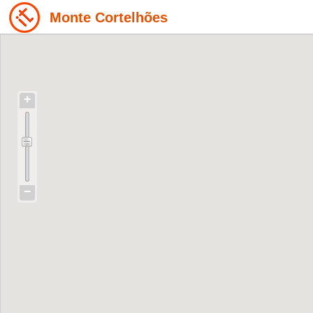
Monte Cortelhões
+
−