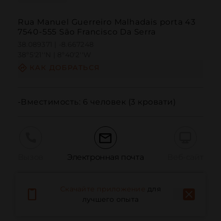
Rua Manuel Guerreiro Malhadais porta 43
7540-555 São Francisco Da Serra
38.089371 | -8.667248
38º5'21''N | 8º40'2''W
КАК ДОБРАТЬСЯ
-Вместимость: 6 человек (3 кровати)
Вызов
Электронная почта
Веб-сайт
Скачайте приложение
для
Сообщить о проблеме
лучшего опыта