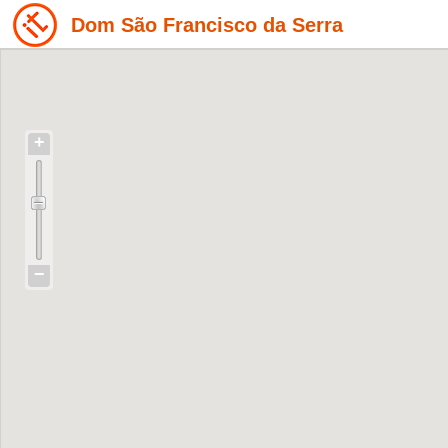
Dom São Francisco da Serra
+
−