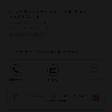
casa Velha da Fonte Santa de Baixo
755-218 Cercal
37.785194 | -8.670901
37º47'6''N | 8º40'15''W
CÓMO LLEGAR
-Capacidad 8 personas (8 camas)
Llamar
Email
Sitio Web
Descarga la app
para una mejor
Informar problema
experiencia