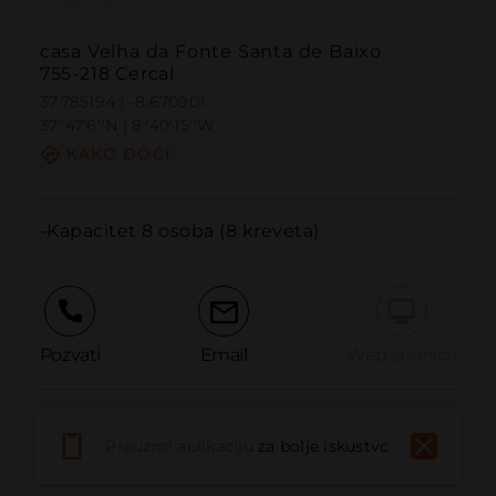
casa Velha da Fonte Santa de Baixo
755-218 Cercal
37.785194 | -8.670901
37º47'6''N | 8º40'15''W
KAKO DOĆI
-Kapacitet 8 osoba (8 kreveta)
Pozvati
Email
Web stranica
Prijaviti problem
Preuzmi aplikaciju
za bolje iskustvo