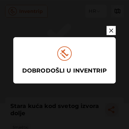
HR
DOBRODOŠLI U INVENTRIP
Stara kuća kod svetog izvora
dolje
Smještaj