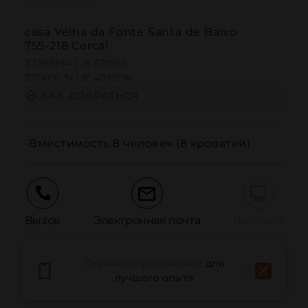
casa Velha da Fonte Santa de Baixo
755-218 Cercal
37.785194 | -8.670901
37º47'6''N | 8º40'15''W
КАК ДОБРАТЬСЯ
-Вместимость 8 человек (8 кроватей)
Вызов
Электронная почта
Веб-сайт
Скачайте приложение
для
Сообщить о проблеме
лучшего опыта