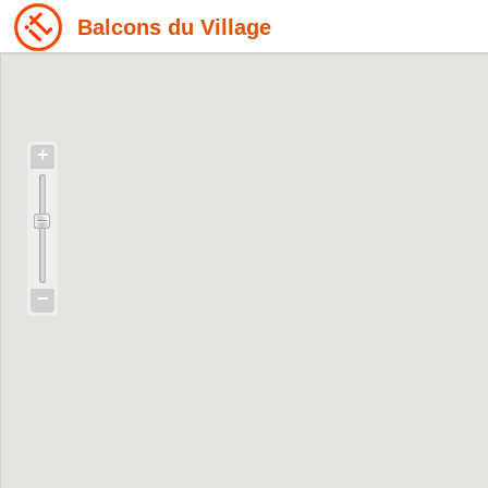
Balcons du Village
+
−